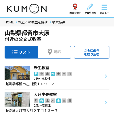
教室を探す
学習中の方
メニュー
HOME
お近くの教室を探す
検索結果
山梨県都留市大原
付近の公文式教室
さらに条件
地図
リスト
を絞り込む
禾生教室
月
火
水
木
金
土
日
2歳～高校生
山梨県都留市古川渡１６９‐２
大月中央教室
月
火
水
木
金
土
日
2歳～高校生
山梨県大月市大月２丁目１３－７