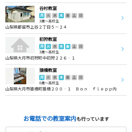
谷村教室
月
火
水
木
金
土
日
3歳～高校生
山梨県都留市上谷２丁目５－２４
初狩教室
月
火
水
木
金
土
日
3歳～高校生
山梨県大月市初狩町中初狩２２６‐１
猿橋教室
月
火
水
木
金
土
日
0歳～高校生
山梨県大月市猿橋町猿橋２００‐１ Ｂｏｎ ｆｌｅｐｐ内
お電話での教室案内
も行っています