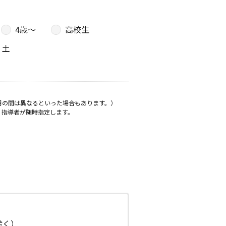
4歳〜
高校生
土
月の間は異なるといった場合もあります。）
、指導者が随時指定します。
日除く）