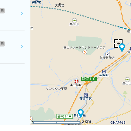
日
日
2km