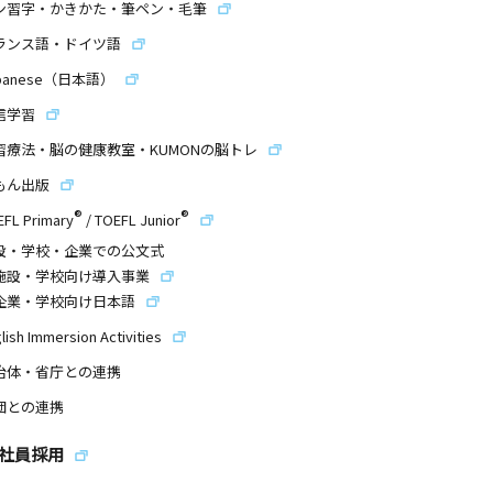
ン習字・かきかた・筆ペン・毛筆
ランス語・ドイツ語
panese（日本語）
信学習
習療法・脳の健康教室・KUMONの脳トレ
もん出版
®
®
EFL Primary
/
TOEFL Junior
設・学校・企業での公文式
施設・学校向け導入事業
企業・学校向け日本語
lish Immersion Activities
治体・省庁との連携
団との連携
社員採用