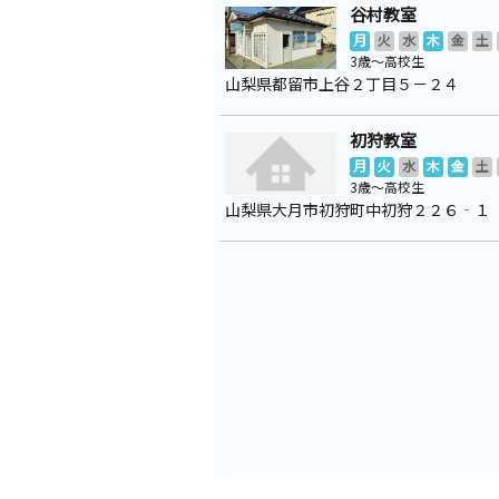
谷村教室
月
火
水
木
金
土
3歳～高校生
山梨県都留市上谷２丁目５－２４
初狩教室
月
火
水
木
金
土
3歳～高校生
山梨県大月市初狩町中初狩２２６‐１