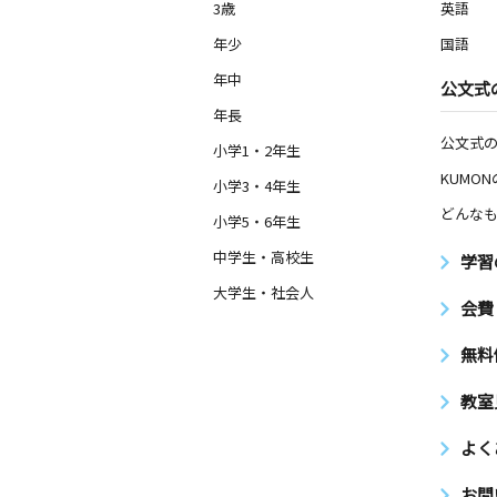
3歳
英語
年少
国語
年中
公文式
年長
公文式
小学1・2年生
KUMO
小学3・4年生
どんなも
小学5・6年生
中学生・高校生
学習
大学生・社会人
会費
無料
教室
よく
お問