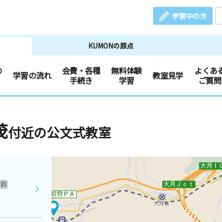
学習中の方
KUMONの原点
の
会費・各種
無料体験
よくあ
学習の流れ
教室見学
手続き
学習
ご質問
茂
付近の公文式教室
日