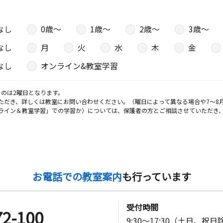
なし
0歳〜
1歳〜
2歳〜
3歳〜
なし
月
火
水
木
金
なし
オンライン&教室学習
のは2曜日となります。
ただき、詳しくは教室にお問い合わせください。（曜日によって異なる場合や7～8
ライン＆教室学習」での学習か）については、保護者の方とご相談させていただき
お電話での教室案内
も行っています
受付時間
72-100
9:30～17:30（土日、祝