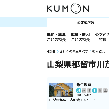
公文式学習
年齢・学年
教科・教材
公文式
ごとの特長
ごとの特長
特長
HOME
お近くの教室を探す
検索結果
山梨県都留市川
禾生教室
月
火
水
木
金
土
2歳～高校生
山梨県都留市古川渡１６９‐２