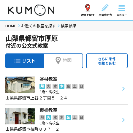
教室を探す
学習中の方
メニュー
HOME
お近くの教室を探す
検索結果
山梨県都留市厚原
付近の公文式教室
さらに条件
地図
リスト
を絞り込む
谷村教室
月
火
水
木
金
土
日
3歳～高校生
山梨県都留市上谷２丁目５－２４
東桂教室
月
火
水
木
金
土
日
0歳～高校生
山梨県都留市桂町８０７－２