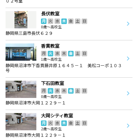
０２号室
長伏教室
月
火
水
木
金
土
日
0歳～高校生
静岡県三島市長伏６２９
香貫教室
月
火
水
木
金
土
日
1歳～高校生
静岡県沼津市下香貫藤井原１６４５－１ 美松コーポ１０３
号
下石田教室
月
火
水
木
金
土
日
0歳～高校生
静岡県沼津市大岡１２２９－１
大岡シティ教室
月
火
水
木
金
土
日
2歳～高校生
静岡県沼津市大岡１２２９－１