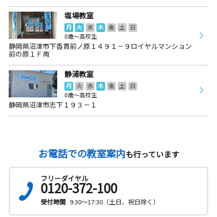
塩場教室
月
火
水
木
金
土
日
0歳～高校生
静岡県沼津市下香貫前ノ原１４９１－９ロイヤルマンション
前の原１Ｆ南
静浦教室
月
火
水
木
金
土
日
0歳～高校生
静岡県沼津市志下１９３－１
お電話での教室案内
も行っています
フリーダイヤル
0120-372-100
受付時間
9:30～17:30（土日、祝日除く）