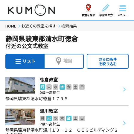
教室を探す
学習中の方
メニュー
HOME
お近くの教室を探す
検索結果
静岡県駿東郡清水町徳倉
付近の公文式教室
さらに条件
地図
リスト
を絞り込む
徳倉教室
月
火
水
木
金
土
日
0歳～高校生
静岡県駿東郡清水町徳倉１７９５
湯川教室
月
火
水
木
金
土
日
2歳～高校生
静岡県駿東郡清水町湯川１３－１２ ＣＩＧビルディング２