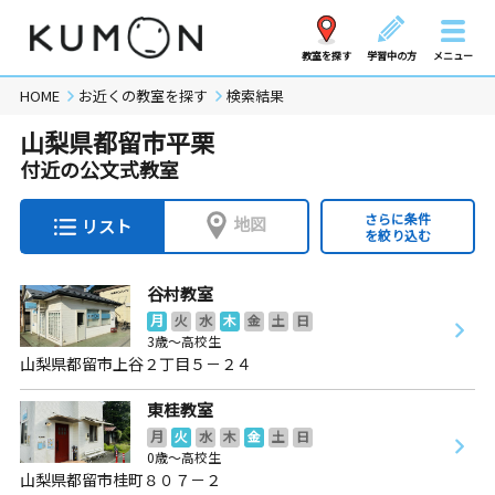
教室を探す
学習中の方
メニュー
HOME
お近くの教室を探す
検索結果
山梨県都留市平栗
付近の公文式教室
さらに条件
地図
リスト
を絞り込む
谷村教室
月
火
水
木
金
土
日
3歳～高校生
山梨県都留市上谷２丁目５－２４
東桂教室
月
火
水
木
金
土
日
0歳～高校生
山梨県都留市桂町８０７－２