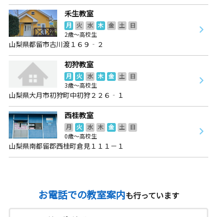
禾生教室
月
火
水
木
金
土
日
2歳～高校生
山梨県都留市古川渡１６９‐２
初狩教室
月
火
水
木
金
土
日
3歳～高校生
山梨県大月市初狩町中初狩２２６‐１
西桂教室
月
火
水
木
金
土
日
0歳～高校生
山梨県南都留郡西桂町倉見１１１－１
お電話での教室案内
も行っています