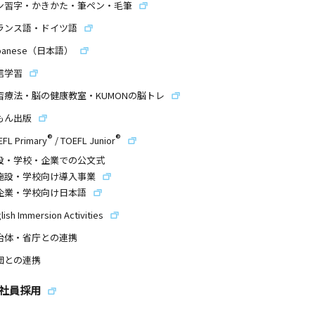
ン習字・かきかた・筆ペン・毛筆
ランス語・ドイツ語
panese（日本語）
信学習
習療法・脳の健康教室・KUMONの脳トレ
もん出版
®
®
EFL Primary
/
TOEFL Junior
設・学校・企業での公文式
施設・学校向け導入事業
企業・学校向け日本語
lish Immersion Activities
治体・省庁との連携
団との連携
社員採用