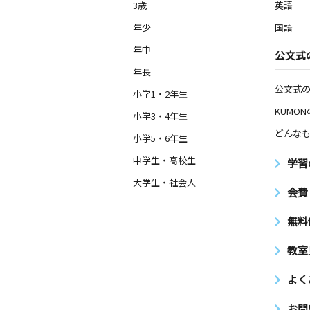
3歳
英語
年少
国語
年中
公文式
年長
公文式
小学1・2年生
KUMO
小学3・4年生
どんなも
小学5・6年生
中学生・高校生
学習
大学生・社会人
会費
無料
教室
よく
お問