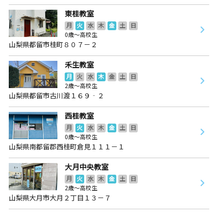
東桂教室
月
火
水
木
金
土
日
0歳～高校生
山梨県都留市桂町８０７－２
禾生教室
月
火
水
木
金
土
日
2歳～高校生
山梨県都留市古川渡１６９‐２
西桂教室
月
火
水
木
金
土
日
0歳～高校生
山梨県南都留郡西桂町倉見１１１－１
大月中央教室
月
火
水
木
金
土
日
2歳～高校生
山梨県大月市大月２丁目１３－７