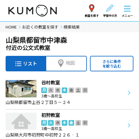
教室を探す
学習中の方
メニュー
HOME
お近くの教室を探す
検索結果
山梨県都留市中津森
付近の公文式教室
さらに条件
地図
リスト
を絞り込む
谷村教室
月
火
水
木
金
土
日
3歳～高校生
山梨県都留市上谷２丁目５－２４
初狩教室
月
火
水
木
金
土
日
3歳～高校生
山梨県大月市初狩町中初狩２２６‐１