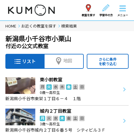
教室を探す
学習中の方
メニュー
HOME
お近くの教室を探す
検索結果
新潟県小千谷市小栗山
付近の公文式教室
さらに条件
地図
リスト
を絞り込む
東小前教室
月
火
水
木
金
土
日
0歳～高校生
新潟県小千谷市東栄１丁目６－４ １階
城内２丁目教室
月
火
水
木
金
土
日
3歳～高校生
新潟県小千谷市城内２丁目６番５号 シティビル３Ｆ