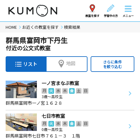
教室を探す
学習中の方
メニュー
HOME
お近くの教室を探す
検索結果
群馬県富岡市下丹生
付近の公文式教室
さらに条件
地図
リスト
を絞り込む
一ノ宮まなぶ教室
月
火
水
木
金
土
日
3歳～高校生
群馬県富岡市一ノ宮１６２８
七日市教室
月
火
水
木
金
土
日
0歳～高校生
群馬県富岡市七日市７６１－３ １階