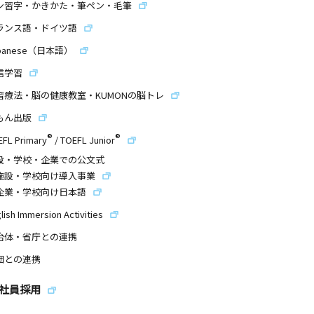
ン習字・かきかた・筆ペン・毛筆
ランス語・ドイツ語
panese（日本語）
信学習
習療法・脳の健康教室・KUMONの脳トレ
もん出版
®
®
EFL Primary
/
TOEFL Junior
設・学校・企業での公文式
施設・学校向け導入事業
企業・学校向け日本語
lish Immersion Activities
治体・省庁との連携
団との連携
社員採用