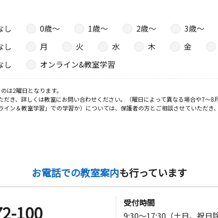
なし
0歳〜
1歳〜
2歳〜
3歳〜
なし
月
火
水
木
金
なし
オンライン&教室学習
のは2曜日となります。
ただき、詳しくは教室にお問い合わせください。（曜日によって異なる場合や7～8
ライン＆教室学習」での学習か）については、保護者の方とご相談させていただき
お電話での教室案内
も行っています
受付時間
72-100
9:30～17:30（土日、祝