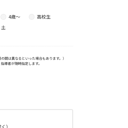
4歳〜
高校生
土
月の間は異なるといった場合もあります。）
、指導者が随時指定します。
日除く）