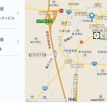
日
シティビル
日
階
1km