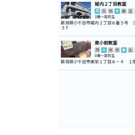
城内２丁目教室
月
火
水
木
金
土
3歳～高校生
新潟県小千谷市城内２丁目６番５号 
３Ｆ
東小前教室
月
火
水
木
金
土
0歳～高校生
新潟県小千谷市東栄１丁目６－４ １