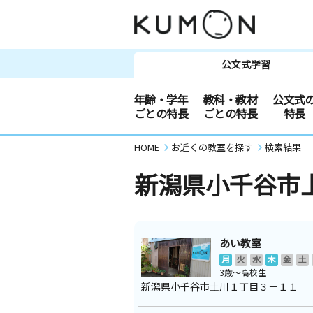
公文式学習
年齢・学年
教科・教材
公文式
ごとの特長
ごとの特長
特長
HOME
お近くの教室を探す
検索結果
新潟県小千谷市
あい教室
月
火
水
木
金
土
3歳～高校生
新潟県小千谷市土川１丁目３－１１