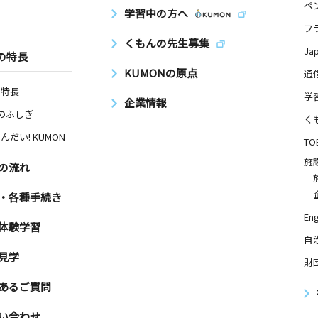
ペ
学習中の方へ
フ
くもんの先生募集
Ja
の特長
KUMONの原点
通
の特長
学
企業情報
Nのふしぎ
く
んだい! KUMON
TO
施
の流れ
・各種手続き
Eng
体験学習
自
見学
財
あるご質問
い合わせ