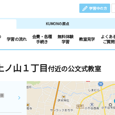
学習中の方
KUMONの原点
の
会費・各種
無料体験
よくあ
学習の流れ
教室見学
手続き
学習
ご質問
上ノ山１丁目
付近の公文式教室
日