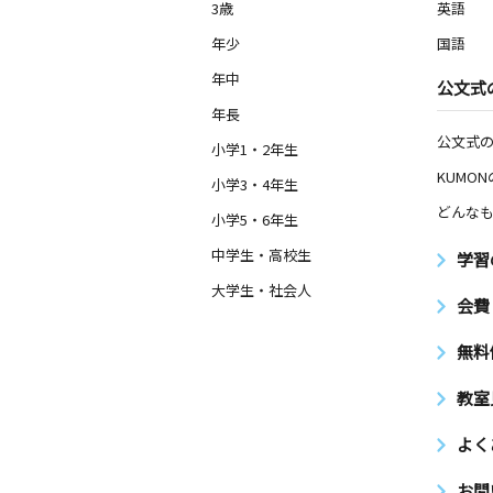
3歳
英語
年少
国語
年中
公文式
年長
公文式
小学1・2年生
KUMO
小学3・4年生
どんなも
小学5・6年生
中学生・高校生
学習
大学生・社会人
会費
無料
教室
よく
お問