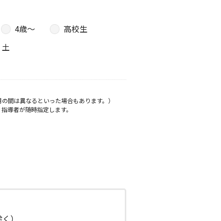
4歳〜
高校生
土
月の間は異なるといった場合もあります。）
、指導者が随時指定します。
日除く）