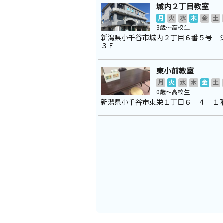
城内２丁目教室
月
火
水
木
金
土
3歳～高校生
新潟県小千谷市城内２丁目６番５号 
３Ｆ
東小前教室
月
火
水
木
金
土
0歳～高校生
新潟県小千谷市東栄１丁目６－４ １