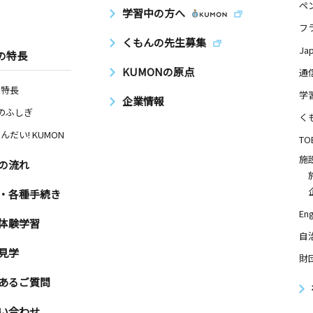
ペ
学習中の方へ
フ
くもんの先生募集
Ja
の特長
KUMONの原点
通
の特長
学
企業情報
Nのふしぎ
く
んだい! KUMON
TO
施
の流れ
・各種手続き
Eng
体験学習
自
見学
財
あるご質問
い合わせ