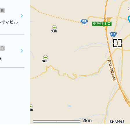
日
シティビル
日
階
2km