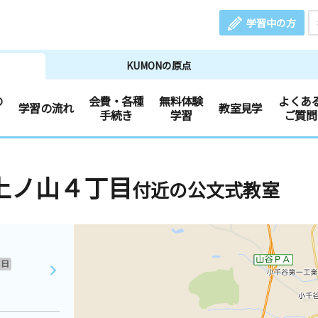
学習中の方
KUMONの原点
の
会費・各種
無料体験
よくあ
学習の流れ
教室見学
手続き
学習
ご質問
上ノ山４丁目
付近の公文式教室
日