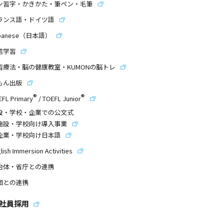
ン習字・かきかた・筆ペン・毛筆
ランス語・ドイツ語
panese（日本語）
信学習
習療法・脳の健康教室・KUMONの脳トレ
もん出版
®
®
EFL Primary
/
TOEFL Junior
設・学校・企業での公文式
施設・学校向け導入事業
企業・学校向け日本語
lish Immersion Activities
治体・省庁との連携
団との連携
社員採用