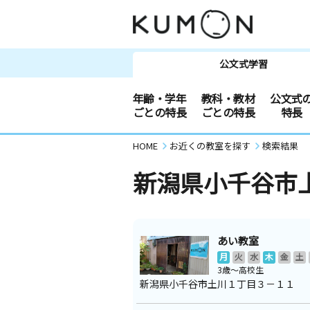
公文式学習
年齢・学年
教科・教材
公文式
ごとの特長
ごとの特長
特長
HOME
お近くの教室を探す
検索結果
新潟県小千谷市
あい教室
月
火
水
木
金
土
3歳～高校生
新潟県小千谷市土川１丁目３－１１