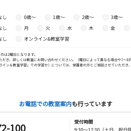
なし
0歳〜
1歳〜
2歳〜
3歳〜
なし
月
火
水
木
金
なし
オンライン&教室学習
のは2曜日となります。
ただき、詳しくは教室にお問い合わせください。（曜日によって異なる場合や7～8
ライン＆教室学習」での学習か）については、保護者の方とご相談させていただき
お電話での教室案内
も行っています
受付時間
72-100
9:30～17:30（土日、祝