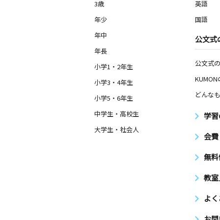
3歳
英語
年少
国語
年中
公文式
年長
公文式
小学1・2年生
KUMO
小学3・4年生
どんなも
小学5・6年生
中学生・高校生
学習
大学生・社会人
会費
無料
教室
よく
お問