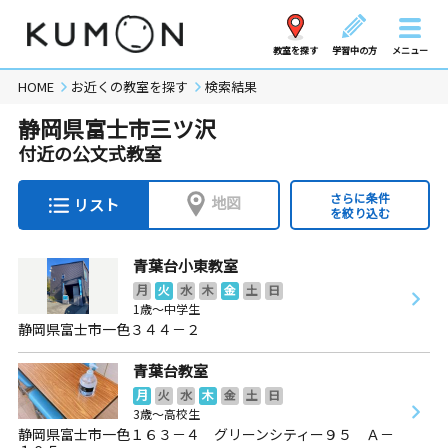
教室を探す
学習中の方
メニュー
HOME
お近くの教室を探す
検索結果
静岡県富士市三ツ沢
付近の公文式教室
さらに条件
地図
リスト
を絞り込む
青葉台小東教室
月
火
水
木
金
土
日
1歳～中学生
静岡県富士市一色３４４－２
青葉台教室
月
火
水
木
金
土
日
3歳～高校生
静岡県富士市一色１６３－４ グリーンシティー９５ Ａ－