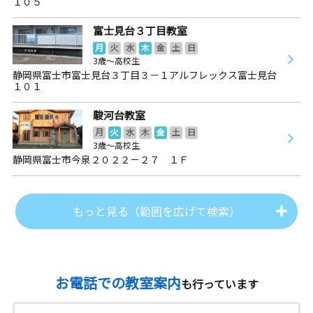
１０５
富士見台３丁目教室
月
火
水
木
金
土
日
3歳～高校生
静岡県富士市富士見台３丁目３－１アルフレックス富士見台
１０１
駿河台教室
月
火
水
木
金
土
日
3歳～高校生
静岡県富士市今泉２０２２－２７ １Ｆ
もっと見る（範囲を広げて検索）
お電話での教室案内
も行っています