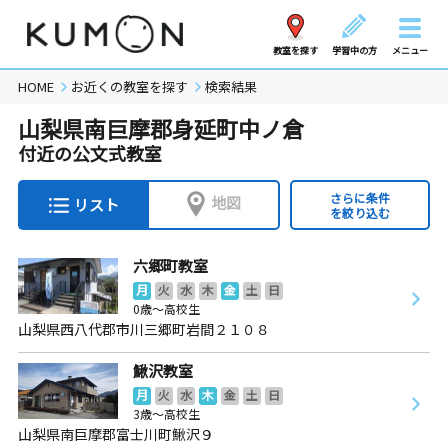
教室を探す
学習中の方
メニュー
HOME
お近くの教室を探す
検索結果
山梨県南巨摩郡身延町中ノ倉
付近の公文式教室
さらに条件
地図
リスト
を絞り込む
六郷町教室
月
火
水
木
金
土
日
0歳～高校生
山梨県西八代郡市川三郷町岩間２１０８
鰍沢教室
月
火
水
木
金
土
日
3歳～高校生
山梨県南巨摩郡富士川町鰍沢９