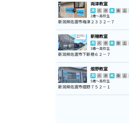
両津教室
月
火
水
木
金
土
2歳～高校生
新潟県佐渡市梅津２３３２－７
新穂教室
月
火
水
木
金
土
3歳～高校生
新潟県佐渡市下新穂６２－７
畑野教室
月
火
水
木
金
土
5歳～高校生
新潟県佐渡市畑野７５２－１