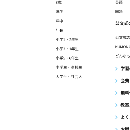
3歳
英語
年少
国語
年中
公文式
年長
公文式
小学1・2年生
KUMO
小学3・4年生
どんなも
小学5・6年生
中学生・高校生
学習
大学生・社会人
会費
無料
教室
よく
お問