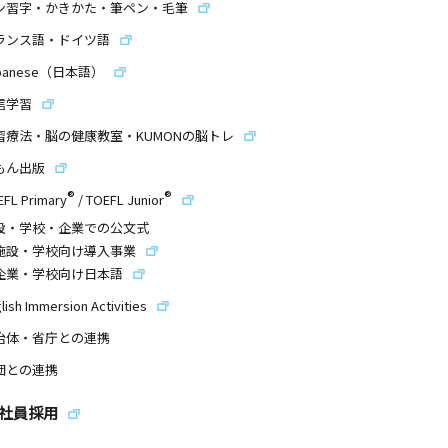
ン習字・かきかた・筆ペン・毛筆
ランス語・ドイツ語
panese（日本語）
信学習
習療法・脳の健康教室・KUMONの脳トレ
もん出版
®
®
EFL Primary
/
TOEFL Junior
設・学校・企業での公文式
施設・学校向け導入事業
企業・学校向け日本語
lish Immersion Activities
治体・省庁との連携
団との連携
社員採用