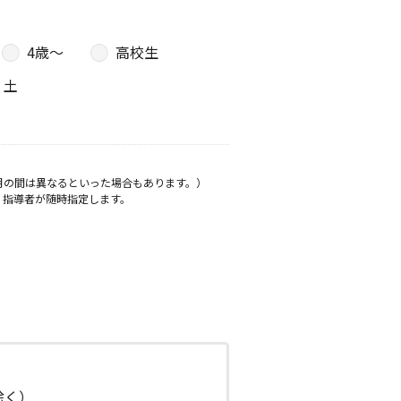
4歳〜
高校生
土
月の間は異なるといった場合もあります。）
、指導者が随時指定します。
日除く）