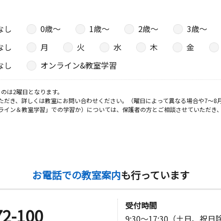
なし
0歳〜
1歳〜
2歳〜
3歳〜
なし
月
火
水
木
金
なし
オンライン&教室学習
のは2曜日となります。
ただき、詳しくは教室にお問い合わせください。（曜日によって異なる場合や7～8
ライン＆教室学習」での学習か）については、保護者の方とご相談させていただき
お電話での教室案内
も行っています
受付時間
72-100
9:30～17:30（土日、祝