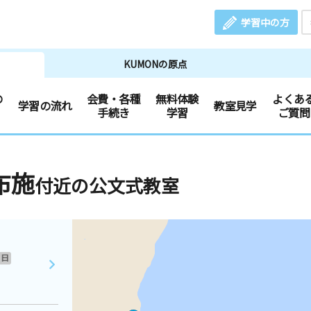
学習中の方
KUMONの原点
の
会費・各種
無料体験
よくあ
学習の流れ
教室見学
手続き
学習
ご質問
布施
付近の公文式教室
日