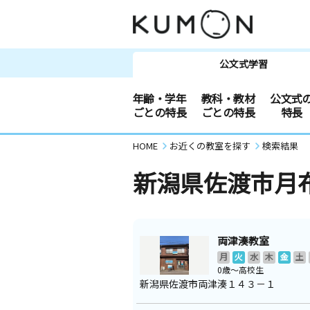
公文式学習
年齢・学年
教科・教材
公文式
ごとの特長
ごとの特長
特長
HOME
お近くの教室を探す
検索結果
新潟県佐渡市月
両津湊教室
月
火
水
木
金
土
0歳～高校生
新潟県佐渡市両津湊１４３－１