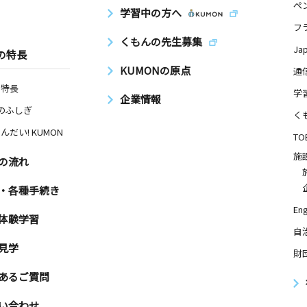
ペ
学習中の方へ
フ
くもんの先生募集
Ja
の特長
KUMONの原点
通
の特長
学
企業情報
Nのふしぎ
く
んだい! KUMON
TO
施
の流れ
・各種手続き
Eng
体験学習
自
見学
財
あるご質問
い合わせ