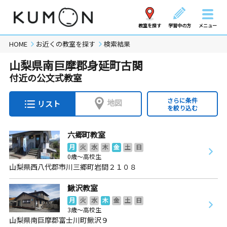
教室を探す
学習中の方
メニュー
HOME
お近くの教室を探す
検索結果
山梨県南巨摩郡身延町古関
付近の公文式教室
さらに条件
地図
リスト
を絞り込む
六郷町教室
月
火
水
木
金
土
日
0歳～高校生
山梨県西八代郡市川三郷町岩間２１０８
鰍沢教室
月
火
水
木
金
土
日
3歳～高校生
山梨県南巨摩郡富士川町鰍沢９