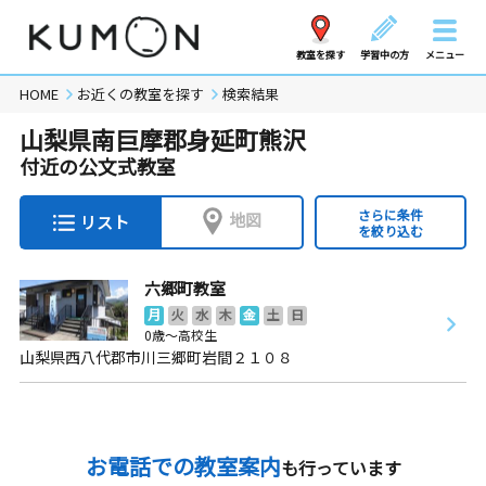
教室を探す
学習中の方
メニュー
HOME
お近くの教室を探す
検索結果
山梨県南巨摩郡身延町熊沢
付近の公文式教室
さらに条件
地図
リスト
を絞り込む
六郷町教室
月
火
水
木
金
土
日
0歳～高校生
山梨県西八代郡市川三郷町岩間２１０８
お電話での教室案内
も行っています