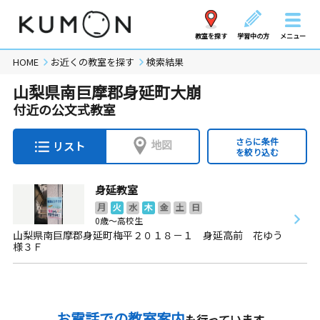
教室を探す
学習中の方
メニュー
HOME
お近くの教室を探す
検索結果
山梨県南巨摩郡身延町大崩
付近の公文式教室
さらに条件
地図
リスト
を絞り込む
身延教室
月
火
水
木
金
土
日
0歳～高校生
山梨県南巨摩郡身延町梅平２０１８－１ 身延高前 花ゆう
様３Ｆ
お電話での教室案内
も行っています