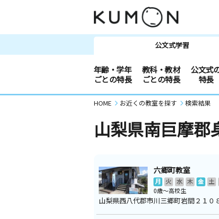
公文式学習
年齢・学年
教科・教材
公文式
ごとの特長
ごとの特長
特長
HOME
お近くの教室を探す
検索結果
山梨県南巨摩郡
六郷町教室
月
火
水
木
金
土
0歳～高校生
山梨県西八代郡市川三郷町岩間２１０