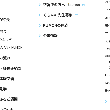
ペ
学習中の方へ
フ
くもんの先生募集
Ja
の特長
KUMONの原点
通
の特長
学
企業情報
Nのふしぎ
く
んだい! KUMON
TO
施
の流れ
・各種手続き
Eng
体験学習
自
見学
財
あるご質問
い合わせ