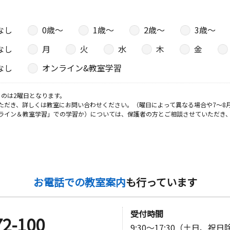
なし
0歳〜
1歳〜
2歳〜
3歳〜
なし
月
火
水
木
金
なし
オンライン&教室学習
のは2曜日となります。
ただき、詳しくは教室にお問い合わせください。（曜日によって異なる場合や7～8
ライン＆教室学習」での学習か）については、保護者の方とご相談させていただき
お電話での教室案内
も行っています
受付時間
72-100
9:30～17:30（土日、祝