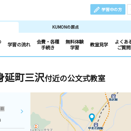
学習中の方
KUMONの原点
の
会費・各種
無料体験
よくあ
学習の流れ
教室見学
手続き
学習
ご質問
身延町三沢
付近の公文式教室
日
８