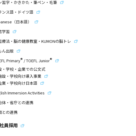
ン習字・かきかた・筆ペン・毛筆
ランス語・ドイツ語
panese（日本語）
信学習
習療法・脳の健康教室・KUMONの脳トレ
もん出版
®
®
EFL Primary
/
TOEFL Junior
設・学校・企業での公文式
施設・学校向け導入事業
企業・学校向け日本語
lish Immersion Activities
治体・省庁との連携
団との連携
社員採用