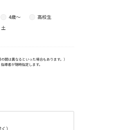
4歳〜
高校生
土
月の間は異なるといった場合もあります。）
、指導者が随時指定します。
日除く）