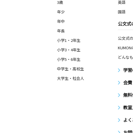
3歳
英語
年少
国語
年中
公文式
年長
公文式
小学1・2年生
KUMO
小学3・4年生
どんなも
小学5・6年生
中学生・高校生
学習
大学生・社会人
会費
無料
教室
よく
お問