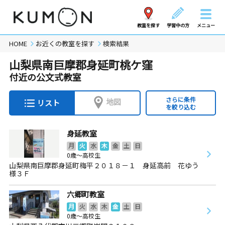
教室を探す
学習中の方
メニュー
HOME
お近くの教室を探す
検索結果
山梨県南巨摩郡身延町桃ケ窪
付近の公文式教室
さらに条件
地図
リスト
を絞り込む
身延教室
月
火
水
木
金
土
日
0歳～高校生
山梨県南巨摩郡身延町梅平２０１８－１ 身延高前 花ゆう
様３Ｆ
六郷町教室
月
火
水
木
金
土
日
0歳～高校生