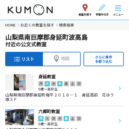
教室を探す
学習中の方
メニュー
HOME
お近くの教室を探す
検索結果
山梨県南巨摩郡身延町波高島
付近の公文式教室
さらに条件
地図
リスト
を絞り込む
身延教室
月
火
水
木
金
土
日
0歳～高校生
山梨県南巨摩郡身延町梅平２０１８－１ 身延高前 花ゆう
様３Ｆ
六郷町教室
月
火
水
木
金
土
日
0歳～高校生