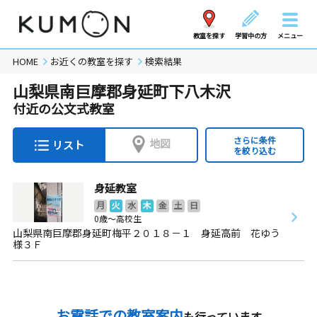
教室を探す
学習中の方
メニュー
HOME
お近くの教室を探す
検索結果
山梨県南巨摩郡身延町下八木沢
付近の公文式教室
さらに条件
地図
リスト
を絞り込む
身延教室
月
火
水
木
金
土
日
0歳～高校生
山梨県南巨摩郡身延町梅平２０１８－１ 身延高前 花ゆう
様３Ｆ
お電話での教室案内
も行っています