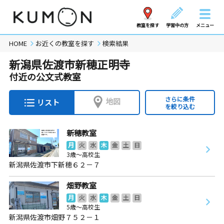
教室を探す
学習中の方
メニュー
HOME
お近くの教室を探す
検索結果
新潟県佐渡市新穂正明寺
付近の公文式教室
さらに条件
地図
リスト
を絞り込む
新穂教室
月
火
水
木
金
土
日
3歳～高校生
新潟県佐渡市下新穂６２－７
畑野教室
月
火
水
木
金
土
日
5歳～高校生
新潟県佐渡市畑野７５２－１