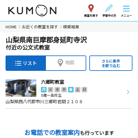
教室を探す
学習中の方
メニュー
HOME
お近くの教室を探す
検索結果
山梨県南巨摩郡身延町寺沢
付近の公文式教室
さらに条件
地図
リスト
を絞り込む
六郷町教室
月
火
水
木
金
土
日
0歳～高校生
山梨県西八代郡市川三郷町岩間２１０８
お電話での教室案内
も行っています