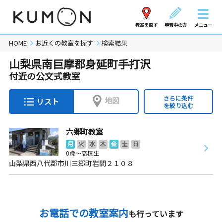
教室を探す
学習中の方
メニュー
HOME
お近くの教室を探す
検索結果
山梨県南巨摩郡身延町手打沢
付近の公文式教室
さらに条件
地図
リスト
を絞り込む
六郷町教室
月
火
水
木
金
土
日
0歳～高校生
山梨県西八代郡市川三郷町岩間２１０８
お電話での教室案内
も行っています