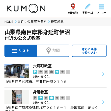
教室を探す
学習中の方
メニュー
HOME
お近くの教室を探す
検索結果
山梨県南巨摩郡身延町伊沼
付近の公文式教室
さらに条件
地図
リスト
を絞り込む
六郷町教室
月
火
水
木
金
土
日
0歳～高校生
山梨県西八代郡市川三郷町岩間２１０８
身延教室
月
火
水
木
金
土
日
0歳～高校生
山梨県南巨摩郡身延町梅平２０１８－１ 身延高前 花ゆう