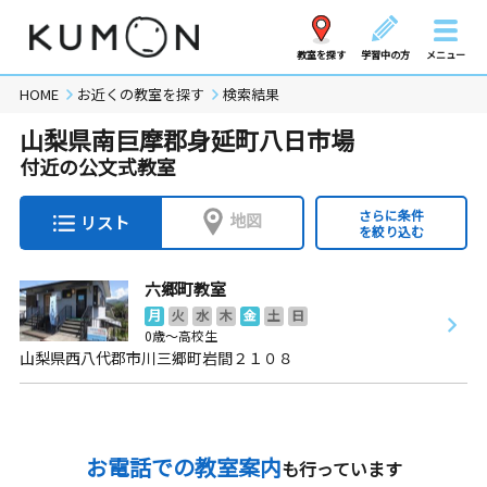
教室を探す
学習中の方
メニュー
HOME
お近くの教室を探す
検索結果
山梨県南巨摩郡身延町八日市場
付近の公文式教室
さらに条件
地図
リスト
を絞り込む
六郷町教室
月
火
水
木
金
土
日
0歳～高校生
山梨県西八代郡市川三郷町岩間２１０８
お電話での教室案内
も行っています