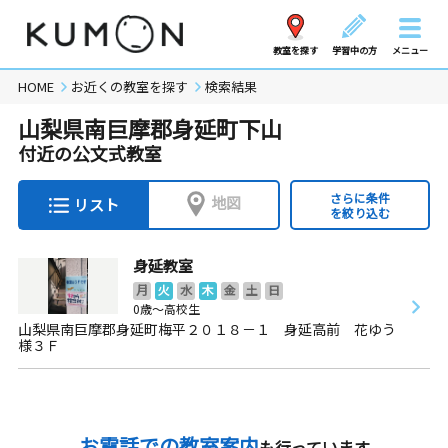
教室を探す
学習中の方
メニュー
HOME
お近くの教室を探す
検索結果
山梨県南巨摩郡身延町下山
付近の公文式教室
さらに条件
地図
リスト
を絞り込む
身延教室
月
火
水
木
金
土
日
0歳～高校生
山梨県南巨摩郡身延町梅平２０１８－１ 身延高前 花ゆう
様３Ｆ
お電話での教室案内
も行っています