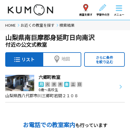
教室を探す
学習中の方
メニュー
HOME
お近くの教室を探す
検索結果
山梨県南巨摩郡身延町日向南沢
付近の公文式教室
さらに条件
地図
リスト
を絞り込む
六郷町教室
月
火
水
木
金
土
日
0歳～高校生
山梨県西八代郡市川三郷町岩間２１０８
お電話での教室案内
も行っています