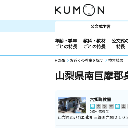
公文式学習
年齢・学年
教科・教材
公文式
ごとの特長
ごとの特長
特長
HOME
お近くの教室を探す
検索結果
山梨県南巨摩郡
六郷町教室
月
火
水
木
金
土
0歳～高校生
山梨県西八代郡市川三郷町岩間２１０