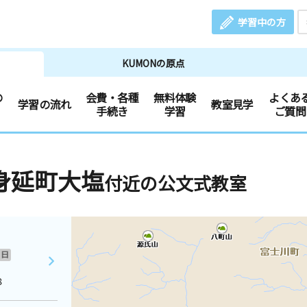
学習中の方
KUMONの原点
の
会費・各種
無料体験
よくあ
学習の流れ
教室見学
手続き
学習
ご質問
身延町大塩
付近の公文式教室
日
８