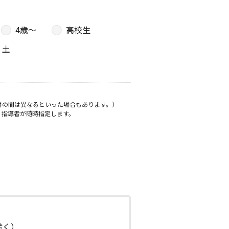
4歳〜
高校生
土
月の間は異なるといった場合もあります。）
、指導者が随時指定します。
日除く）