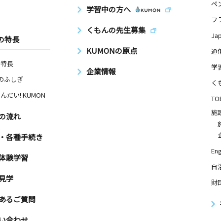
ペ
学習中の方へ
フ
くもんの先生募集
Ja
の特長
KUMONの原点
通
の特長
学
企業情報
Nのふしぎ
く
んだい! KUMON
TO
施
の流れ
・各種手続き
Eng
体験学習
自
見学
財
あるご質問
い合わせ