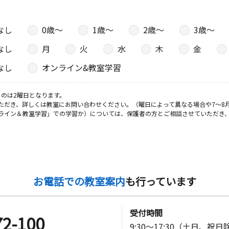
なし
0歳〜
1歳〜
2歳〜
3歳〜
なし
月
火
水
木
金
なし
オンライン&教室学習
のは2曜日となります。
ただき、詳しくは教室にお問い合わせください。（曜日によって異なる場合や7～8
ライン＆教室学習」での学習か）については、保護者の方とご相談させていただき
お電話での教室案内
も行っています
受付時間
72-100
9:30～17:30（土日、祝