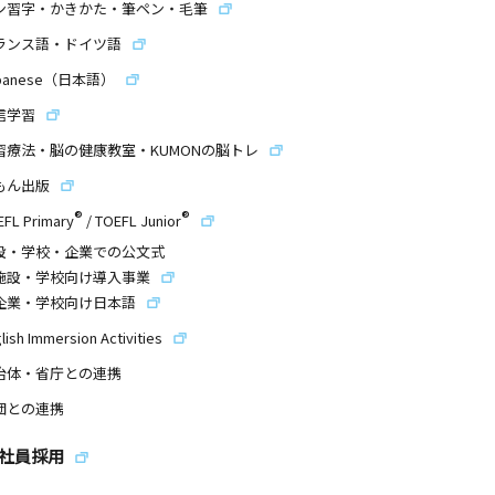
ン習字・かきかた・筆ペン・毛筆
ランス語・ドイツ語
panese（日本語）
信学習
習療法・脳の健康教室・KUMONの脳トレ
もん出版
®
®
EFL Primary
/
TOEFL Junior
設・学校・企業での公文式
施設・学校向け導入事業
企業・学校向け日本語
lish Immersion Activities
治体・省庁との連携
団との連携
社員採用