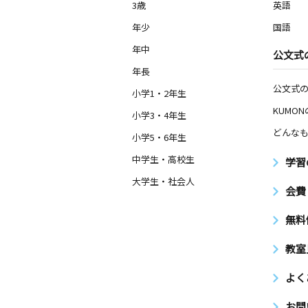
3歳
英語
年少
国語
年中
公文式
年長
公文式
小学1・2年生
KUMO
小学3・4年生
どんなも
小学5・6年生
中学生・高校生
学習
大学生・社会人
会費
無料
教室
よく
お問