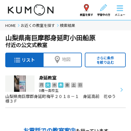
教室を探す
学習中の方
メニュー
HOME
お近くの教室を探す
検索結果
山梨県南巨摩郡身延町小田船原
付近の公文式教室
さらに条件
地図
リスト
を絞り込む
身延教室
月
火
水
木
金
土
日
0歳～高校生
山梨県南巨摩郡身延町梅平２０１８－１ 身延高前 花ゆう
様３Ｆ
お電話での教室案内
も行っています