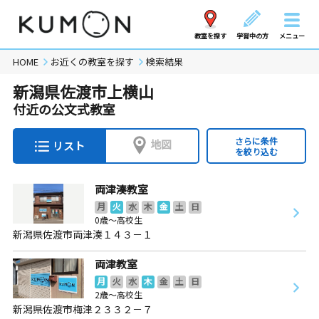
教室を探す
学習中の方
メニュー
HOME
お近くの教室を探す
検索結果
新潟県佐渡市上横山
付近の公文式教室
さらに条件
地図
リスト
を絞り込む
両津湊教室
月
火
水
木
金
土
日
0歳～高校生
新潟県佐渡市両津湊１４３－１
両津教室
月
火
水
木
金
土
日
2歳～高校生
新潟県佐渡市梅津２３３２－７