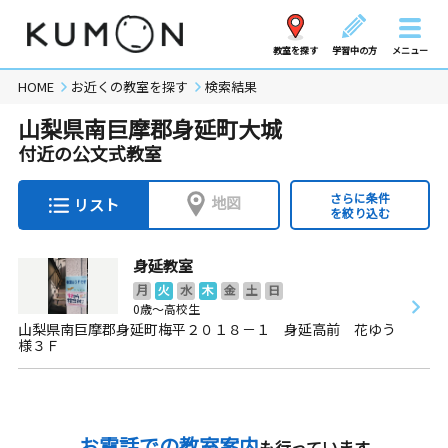
教室を探す
学習中の方
メニュー
HOME
お近くの教室を探す
検索結果
山梨県南巨摩郡身延町大城
付近の公文式教室
さらに条件
地図
リスト
を絞り込む
身延教室
月
火
水
木
金
土
日
0歳～高校生
山梨県南巨摩郡身延町梅平２０１８－１ 身延高前 花ゆう
様３Ｆ
お電話での教室案内
も行っています