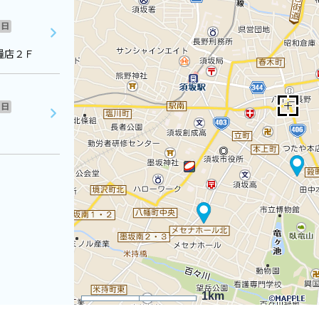
日
糧店２Ｆ
日
1km