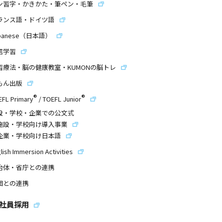
ン習字・かきかた・筆ペン・毛筆
ランス語・ドイツ語
panese（日本語）
信学習
習療法・脳の健康教室・KUMONの脳トレ
もん出版
®
®
EFL Primary
/
TOEFL Junior
設・学校・企業での公文式
施設・学校向け導入事業
企業・学校向け日本語
lish Immersion Activities
治体・省庁との連携
団との連携
社員採用