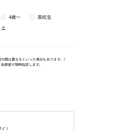
4歳〜
高校生
土
月の間は異なるといった場合もあります。）
、指導者が随時指定します。
日除く）