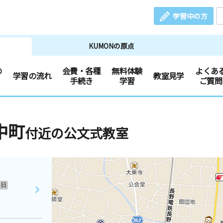
学習中の方
KUMONの原点
の
会費・各種
無料体験
よくあ
学習の流れ
教室見学
手続き
学習
ご質問
中町
付近の公文式教室
日