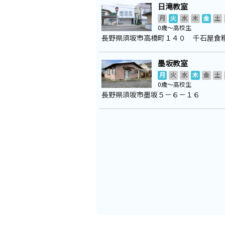
日滝教室
月
火
水
木
金
土
0歳～高校生
長野県須坂市高橋町１４０ 千石屋食
墨坂教室
月
火
水
木
金
土
0歳～高校生
長野県須坂市墨坂５－６－１６