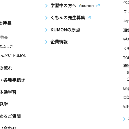
ペ
学習中の方へ
フ
くもんの先生募集
Ja
の特長
KUMONの原点
通
の特長
学
企業情報
Nのふしぎ
く
んだい! KUMON
TO
施
の流れ
・各種手続き
Eng
体験学習
自
見学
財
あるご質問
い合わせ