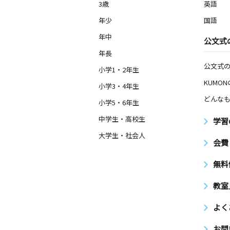
3歳
英語
年少
国語
年中
公文式
年長
公文式
小学1・2年生
KUMO
小学3・4年生
どんなも
小学5・6年生
中学生・高校生
学習
大学生・社会人
会費
無料
教室
よく
お問