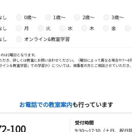
なし
0歳〜
1歳〜
2歳〜
3歳〜
なし
月
火
水
木
金
なし
オンライン&教室学習
のは2曜日となります。
ただき、詳しくは教室にお問い合わせください。（曜日によって異なる場合や7～8
ライン＆教室学習」での学習か）については、保護者の方とご相談させていただき
お電話での教室案内
も行っています
受付時間
72-100
9:30～17:30（土日、祝