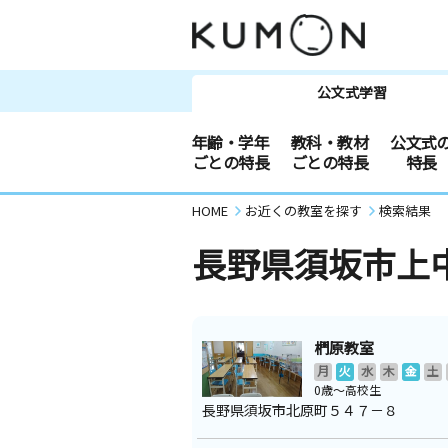
公文式学習
年齢・学年
教科・教材
公文式
ごとの特長
ごとの特長
特長
HOME
お近くの教室を探す
検索結果
長野県須坂市上
椚原教室
月
火
水
木
金
土
0歳～高校生
長野県須坂市北原町５４７－８