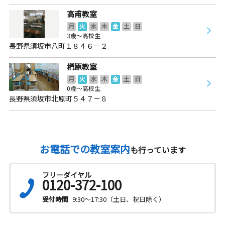
高甫教室
月
火
水
木
金
土
日
3歳～高校生
長野県須坂市八町１８４６－２
椚原教室
月
火
水
木
金
土
日
0歳～高校生
長野県須坂市北原町５４７－８
お電話での教室案内
も行っています
フリーダイヤル
0120-372-100
受付時間
9:30～17:30（土日、祝日除く）