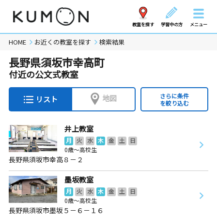
教室を探す
学習中の方
メニュー
HOME
お近くの教室を探す
検索結果
長野県須坂市幸高町
付近の公文式教室
さらに条件
地図
リスト
を絞り込む
井上教室
月
火
水
木
金
土
日
0歳～高校生
長野県須坂市幸高８－２
墨坂教室
月
火
水
木
金
土
日
0歳～高校生
長野県須坂市墨坂５－６－１６