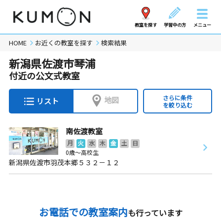
教室を探す
学習中の方
メニュー
HOME
お近くの教室を探す
検索結果
新潟県佐渡市琴浦
付近の公文式教室
さらに条件
地図
リスト
を絞り込む
南佐渡教室
月
火
水
木
金
土
日
0歳～高校生
新潟県佐渡市羽茂本郷５３２－１２
お電話での教室案内
も行っています