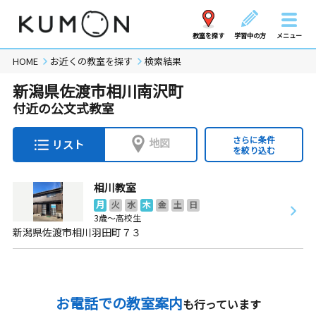
教室を探す
学習中の方
メニュー
HOME
お近くの教室を探す
検索結果
新潟県佐渡市相川南沢町
付近の公文式教室
さらに条件
地図
リスト
を絞り込む
相川教室
月
火
水
木
金
土
日
3歳～高校生
新潟県佐渡市相川羽田町７３
お電話での教室案内
も行っています