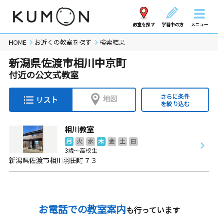
教室を探す
学習中の方
メニュー
HOME
お近くの教室を探す
検索結果
新潟県佐渡市相川中京町
付近の公文式教室
さらに条件
地図
リスト
を絞り込む
相川教室
月
火
水
木
金
土
日
3歳～高校生
新潟県佐渡市相川羽田町７３
お電話での教室案内
も行っています