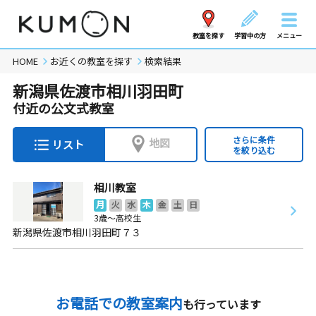
教室を探す
学習中の方
メニュー
HOME
お近くの教室を探す
検索結果
新潟県佐渡市相川羽田町
付近の公文式教室
さらに条件
地図
リスト
を絞り込む
相川教室
月
火
水
木
金
土
日
3歳～高校生
新潟県佐渡市相川羽田町７３
お電話での教室案内
も行っています