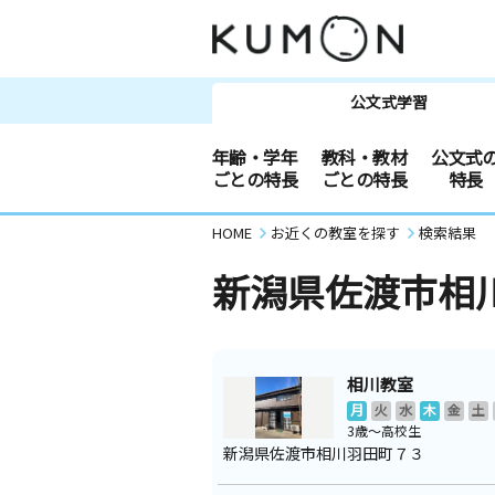
公文式学習
年齢・学年
教科・教材
公文式
ごとの特長
ごとの特長
特長
HOME
お近くの教室を探す
検索結果
新潟県佐渡市相
相川教室
月
火
水
木
金
土
3歳～高校生
新潟県佐渡市相川羽田町７３