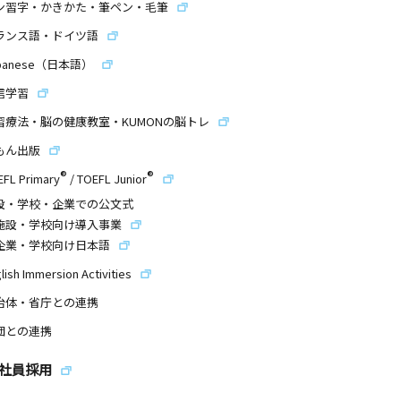
ン習字・かきかた・筆ペン・毛筆
ランス語・ドイツ語
panese（日本語）
信学習
習療法・脳の健康教室・KUMONの脳トレ
もん出版
®
®
EFL Primary
/
TOEFL Junior
設・学校・企業での公文式
施設・学校向け導入事業
企業・学校向け日本語
lish Immersion Activities
治体・省庁との連携
団との連携
社員採用