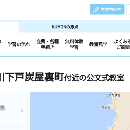
学習中の方
KUMONの原点
の
会費・各種
無料体験
よくあ
学習の流れ
教室見学
手続き
学習
ご質問
川下戸炭屋裏町
付近の公文式教室
日