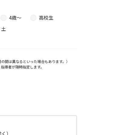
4歳〜
高校生
土
月の間は異なるといった場合もあります。）
、指導者が随時指定します。
日除く）