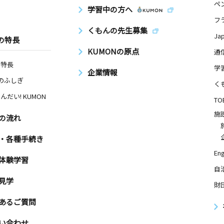
ペ
学習中の方へ
フ
くもんの先生募集
Ja
の特長
KUMONの原点
通
の特長
学
企業情報
Nのふしぎ
く
んだい! KUMON
TO
施
の流れ
・各種手続き
Eng
体験学習
自
見学
財
あるご質問
い合わせ