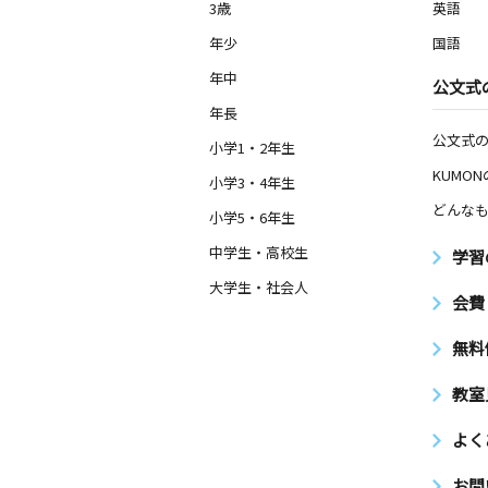
3歳
英語
年少
国語
年中
公文式
年長
公文式
小学1・2年生
KUMO
小学3・4年生
どんなも
小学5・6年生
中学生・高校生
学習
大学生・社会人
会費
無料
教室
よく
お問