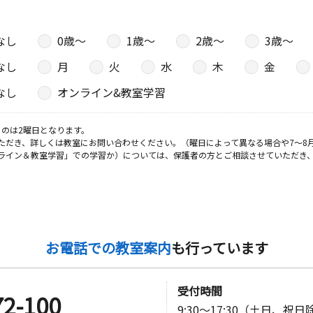
なし
0歳〜
1歳〜
2歳〜
3歳〜
なし
月
火
水
木
金
なし
オンライン&教室学習
のは2曜日となります。
ただき、詳しくは教室にお問い合わせください。（曜日によって異なる場合や7～8
ライン＆教室学習」での学習か）については、保護者の方とご相談させていただき
お電話での教室案内
も行っています
受付時間
72-100
9:30～17:30（土日、祝