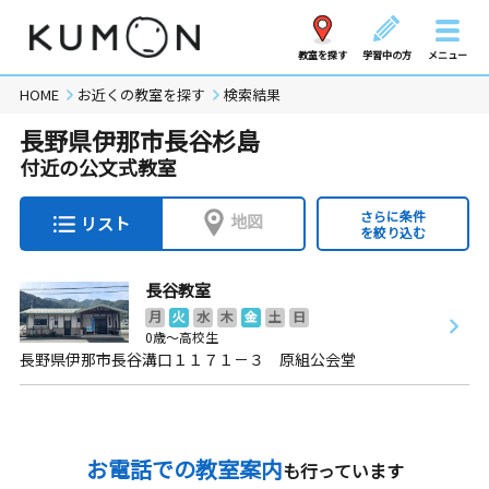
教室を探す
学習中の方
メニュー
HOME
お近くの教室を探す
検索結果
長野県伊那市長谷杉島
付近の公文式教室
さらに条件
地図
リスト
を絞り込む
長谷教室
月
火
水
木
金
土
日
0歳～高校生
長野県伊那市長谷溝口１１７１－３ 原組公会堂
お電話での教室案内
も行っています