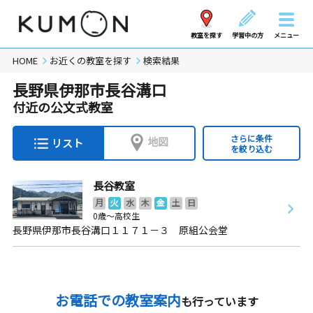
教室を探す
学習中の方
メニュー
HOME
お近くの教室を探す
検索結果
長野県伊那市長谷溝口
付近の公文式教室
さらに条件
地図
リスト
を絞り込む
長谷教室
月
火
水
木
金
土
日
0歳～高校生
長野県伊那市長谷溝口１１７１－３ 原組公会堂
お電話での教室案内
も行っています