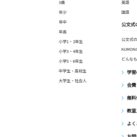
3歳
英語
年少
国語
年中
公文式
年長
公文式
小学1・2年生
KUMO
小学3・4年生
どんなも
小学5・6年生
中学生・高校生
学習
大学生・社会人
会費
無料
教室
よく
お問