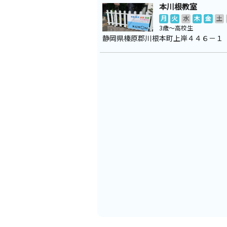
本川根教室
月
火
水
木
金
土
3歳～高校生
静岡県榛原郡川根本町上岸４４６－１