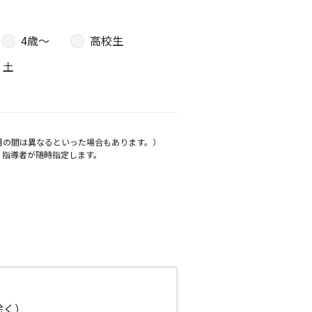
4歳〜
高校生
土
月の間は異なるといった場合もあります。）
、指導者が随時指定します。
日除く）