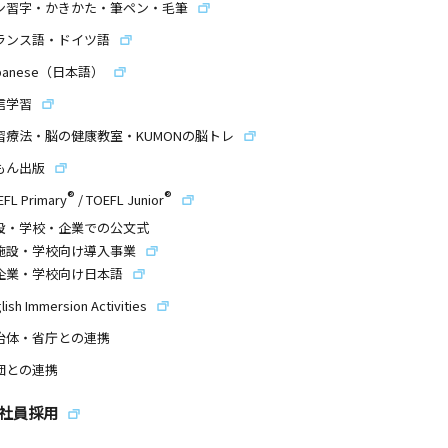
ン習字・かきかた・筆ペン・毛筆
ランス語・ドイツ語
panese（日本語）
信学習
習療法・脳の健康教室・KUMONの脳トレ
もん出版
®
®
EFL Primary
/
TOEFL Junior
設・学校・企業での公文式
施設・学校向け導入事業
企業・学校向け日本語
lish Immersion Activities
治体・省庁との連携
団との連携
社員採用