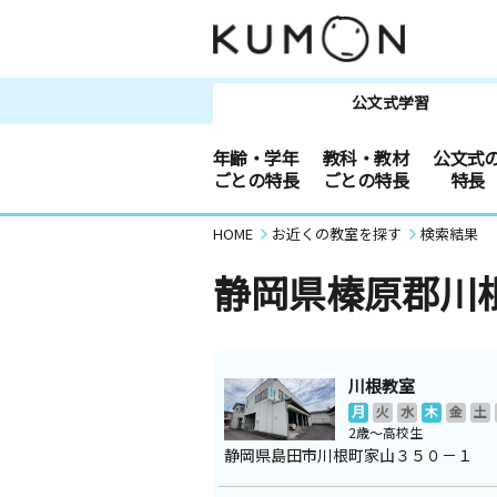
公文式学習
年齢・学年
教科・教材
公文式
ごとの特長
ごとの特長
特長
HOME
お近くの教室を探す
検索結果
静岡県榛原郡川
川根教室
月
火
水
木
金
土
2歳～高校生
静岡県島田市川根町家山３５０－１