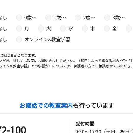
なし
0歳〜
1歳〜
2歳〜
3歳〜
なし
月
火
水
木
金
なし
オンライン&教室学習
のは2曜日となります。
ただき、詳しくは教室にお問い合わせください。（曜日によって異なる場合や7～8
ライン＆教室学習」での学習か）については、保護者の方とご相談させていただき
お電話での教室案内
も行っています
受付時間
72-100
9:30～17:30（土日、祝