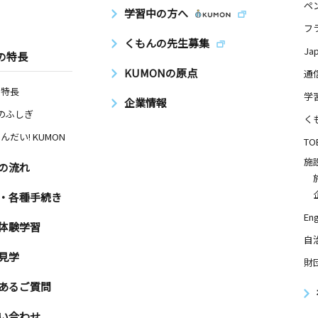
ペ
学習中の方へ
フ
くもんの先生募集
Ja
の特長
KUMONの原点
通
の特長
学
企業情報
Nのふしぎ
く
んだい! KUMON
TO
施
の流れ
・各種手続き
Eng
体験学習
自
見学
財
あるご質問
い合わせ