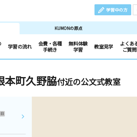
学習中の方
KUMONの原点
の
会費・各種
無料体験
よくあ
学習の流れ
教室見学
手続き
学習
ご質問
根本町久野脇
付近の公文式教室
日