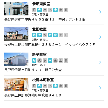
伊那東教室
月
火
水
木
金
土
日
2歳～高校生
長野県伊那市中央４８６２番地１ 中央テナント１階
北殿教室
月
火
水
木
金
土
日
3歳～高校生
長野県上伊那郡南箕輪村３３８２－１ イッセイハウス２Ｆ
新子教室
月
火
水
木
金
土
日
0歳～高校生
長野県伊那市日影４７８ 新子公会堂
松島本町教室
月
火
水
木
金
土
日
2歳～高校生
長野県上伊那郡箕輪町中箕輪９４１９