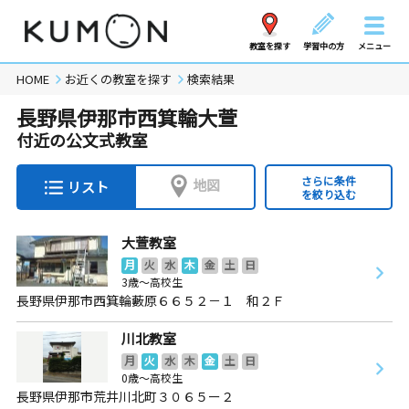
教室を探す
学習中の方
メニュー
HOME
お近くの教室を探す
検索結果
長野県伊那市西箕輪大萱
付近の公文式教室
さらに条件
地図
リスト
を絞り込む
大萱教室
月
火
水
木
金
土
日
3歳～高校生
長野県伊那市西箕輪藪原６６５２－１ 和２Ｆ
川北教室
月
火
水
木
金
土
日
0歳～高校生
長野県伊那市荒井川北町３０６５ー２