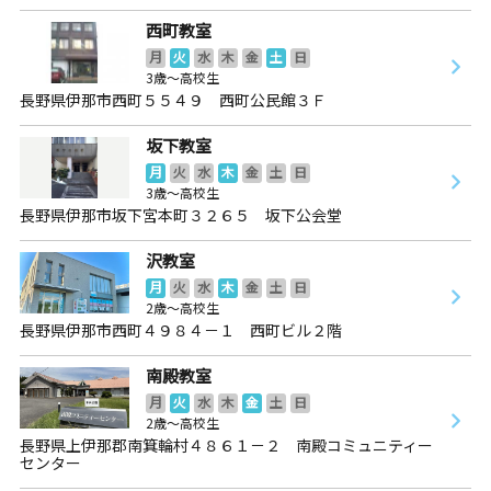
西町教室
月
火
水
木
金
土
日
3歳～高校生
長野県伊那市西町５５４９ 西町公民館３Ｆ
坂下教室
月
火
水
木
金
土
日
3歳～高校生
長野県伊那市坂下宮本町３２６５ 坂下公会堂
沢教室
月
火
水
木
金
土
日
2歳～高校生
長野県伊那市西町４９８４－１ 西町ビル２階
南殿教室
月
火
水
木
金
土
日
2歳～高校生
長野県上伊那郡南箕輪村４８６１－２ 南殿コミュニティー
センター