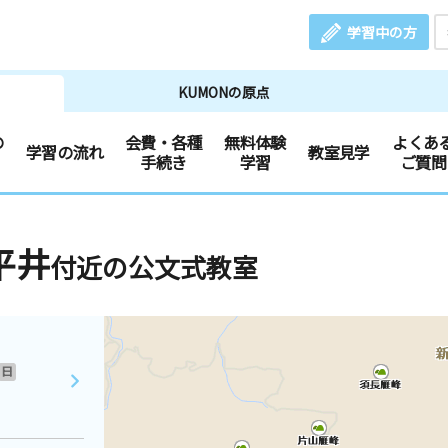
学習中の方
KUMONの原点
の
会費・各種
無料体験
よくあ
学習の流れ
教室見学
手続き
学習
ご質問
平井
付近の公文式教室
日