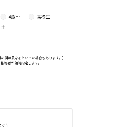
4歳〜
高校生
土
月の間は異なるといった場合もあります。）
、指導者が随時指定します。
日除く）