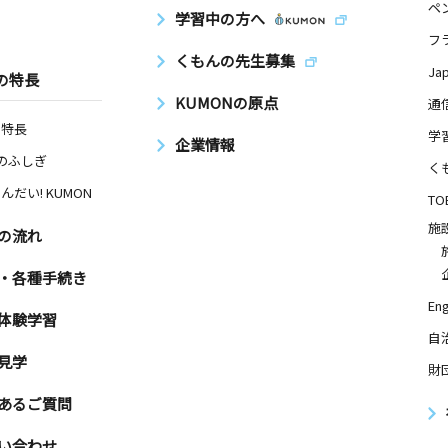
ペ
学習中の方へ
フ
くもんの先生募集
Ja
の特長
KUMONの原点
通
の特長
学
企業情報
Nのふしぎ
く
んだい! KUMON
TO
施
の流れ
・各種手続き
Eng
体験学習
自
見学
財
あるご質問
い合わせ