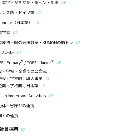
ン習字・かきかた・筆ペン・毛筆
ランス語・ドイツ語
panese（日本語）
信学習
習療法・脳の健康教室・KUMONの脳トレ
もん出版
®
®
EFL Primary
/
TOEFL Junior
設・学校・企業での公文式
施設・学校向け導入事業
企業・学校向け日本語
lish Immersion Activities
治体・省庁との連携
団との連携
社員採用