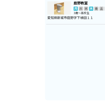
庭野教室
月
火
水
木
金
土
3歳～高校生
愛知県新城市庭野字下植田１１