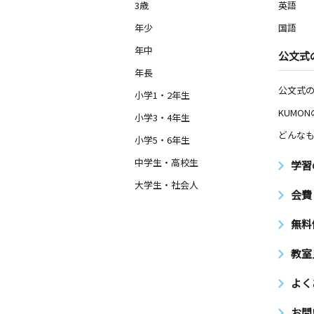
3歳
英語
年少
国語
年中
公文式
年長
公文式
小学1・2年生
KUMO
小学3・4年生
どんなも
小学5・6年生
中学生・高校生
学習
大学生・社会人
会費
無料
教室
よく
お問