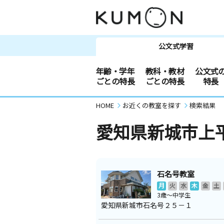
公文式学習
年齢・学年
教科・教材
公文式
ごとの特長
ごとの特長
特長
HOME
お近くの教室を探す
検索結果
愛知県新城市上
石名号教室
月
火
水
木
金
土
3歳～中学生
愛知県新城市石名号２５－１