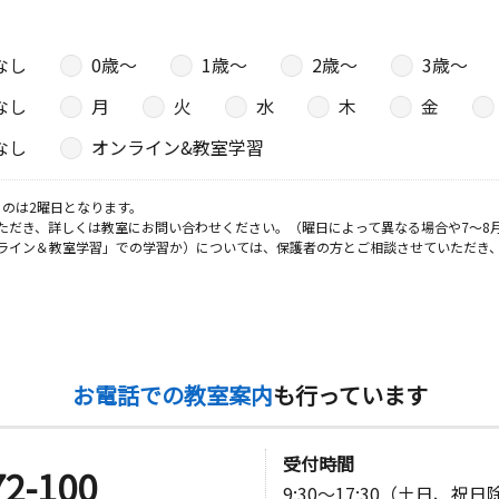
なし
0歳〜
1歳〜
2歳〜
3歳〜
なし
月
火
水
木
金
なし
オンライン&教室学習
のは2曜日となります。
ただき、詳しくは教室にお問い合わせください。（曜日によって異なる場合や7～8
ライン＆教室学習」での学習か）については、保護者の方とご相談させていただき
お電話での教室案内
も行っています
受付時間
72-100
9:30～17:30（土日、祝