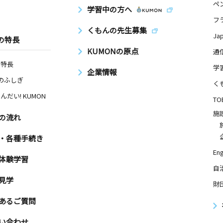
ペ
学習中の方へ
フ
くもんの先生募集
Ja
の特長
KUMONの原点
通
の特長
学
企業情報
Nのふしぎ
く
んだい! KUMON
TO
施
の流れ
・各種手続き
Eng
体験学習
自
見学
財
あるご質問
い合わせ