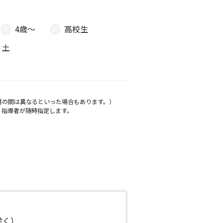
4歳〜
高校生
土
月の間は異なるといった場合もあります。）
、指導者が随時指定します。
日除く）