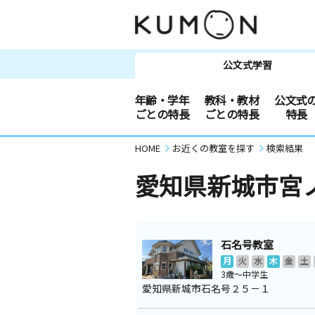
公文式学習
年齢・学年
教科・教材
公文式
ごとの特長
ごとの特長
特長
HOME
お近くの教室を探す
検索結果
愛知県新城市宮
石名号教室
月
火
水
木
金
土
3歳～中学生
愛知県新城市石名号２５－１