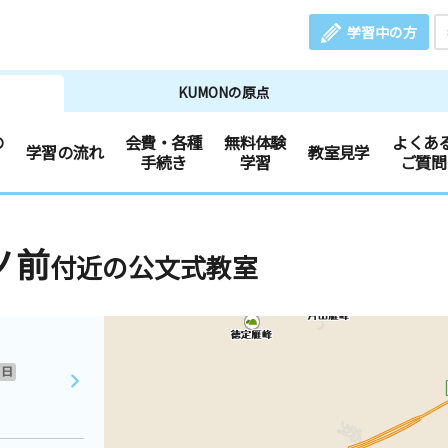
学習中の方
KUMONの原点
の
会費・各種
無料体験
よくあ
学習の流れ
教室見学
手続き
学習
ご質問
ノ前
付近の公文式教室
日