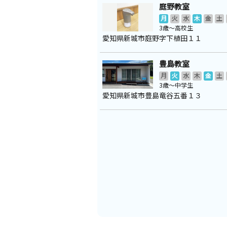
庭野教室
月
火
水
木
金
土
3歳～高校生
愛知県新城市庭野字下植田１１
豊島教室
月
火
水
木
金
土
3歳～中学生
愛知県新城市豊島竜谷五番１３