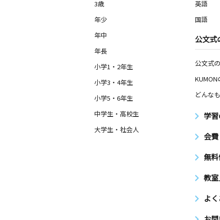
3歳
英語
年少
国語
年中
公文式
年長
公文式
小学1・2年生
KUMO
小学3・4年生
どんなも
小学5・6年生
中学生・高校生
学習
大学生・社会人
会費
無料
教室
よく
お問