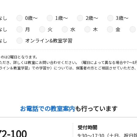
なし
0歳〜
1歳〜
2歳〜
3歳〜
なし
月
火
水
木
金
なし
オンライン&教室学習
のは2曜日となります。
ただき、詳しくは教室にお問い合わせください。（曜日によって異なる場合や7～8
ライン＆教室学習」での学習か）については、保護者の方とご相談させていただき
お電話での教室案内
も行っています
受付時間
72-100
9:30～17:30（土日、祝