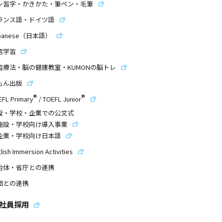
ン習字・かきかた・筆ペン・毛筆
ランス語・ドイツ語
panese（日本語）
信学習
習療法・脳の健康教室・KUMONの脳トレ
もん出版
®
®
EFL Primary
/
TOEFL Junior
設・学校・企業での公文式
施設・学校向け導入事業
企業・学校向け日本語
lish Immersion Activities
治体・省庁との連携
団との連携
社員採用