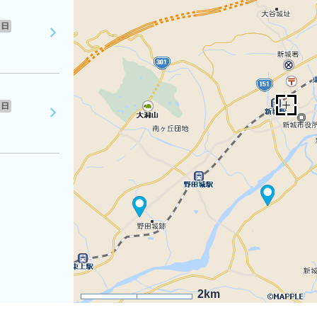
日
日
2km