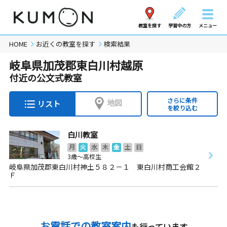
教室を探す
学習中の方
メニュー
HOME
お近くの教室を探す
検索結果
岐阜県加茂郡東白川村越原
付近の公文式教室
さらに条件
地図
リスト
を絞り込む
白川教室
月
火
水
木
金
土
日
3歳～高校生
岐阜県加茂郡東白川村神土５８２－１ 東白川村商工会館２
Ｆ
お電話での教室案内
も行っています