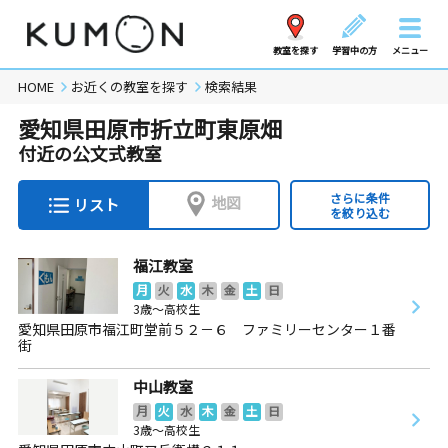
教室を探す
学習中の方
メニュー
HOME
お近くの教室を探す
検索結果
愛知県田原市折立町東原畑
付近の公文式教室
さらに条件
地図
リスト
を絞り込む
福江教室
月
火
水
木
金
土
日
3歳～高校生
愛知県田原市福江町堂前５２－６ ファミリーセンター１番
街
中山教室
月
火
水
木
金
土
日
3歳～高校生