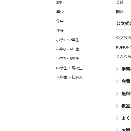
3歳
英語
月
火
水
木
金
土
3歳～高校生
年少
国語
愛知県安城市御幸本町１１－２７ 第
３階
年中
公文式
年長
西町教室
公文式
小学1・2年生
月
火
水
木
金
土
KUMO
2歳～高校生
小学3・4年生
愛知県安城市姫小川町芝山５番２０
どんなも
小学5・6年生
中学生・高校生
岡崎公園前教室
学習
月
火
水
木
金
土
大学生・社会人
4歳～高校生
会費
愛知県岡崎市板屋町２１４‐３
無料
安城中部教室
教室
月
火
水
木
金
土
0歳～高校生
よく
愛知県安城市新田町小山西６５－３グ
クビル１０１号室
お問