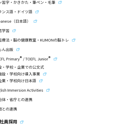
ン習字・かきかた・筆ペン・毛筆
ランス語・ドイツ語
panese（日本語）
信学習
習療法・脳の健康教室・KUMONの脳トレ
もん出版
®
®
EFL Primary
/
TOEFL Junior
設・学校・企業での公文式
施設・学校向け導入事業
企業・学校向け日本語
lish Immersion Activities
治体・省庁との連携
団との連携
社員採用