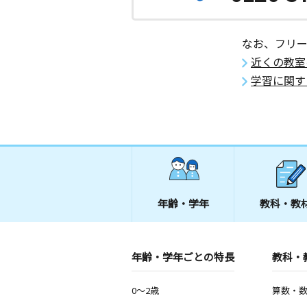
2歳～中学生
愛知県岡崎市矢作町字西河原５－５
なお、フリ
桜井教室
近くの教室
月
火
水
木
金
土
学習に関す
2歳～高校生
愛知県安城市桜井町下谷３５－３
エルエルタウン教
月
火
水
木
金
土
3歳～高校生
愛知県岡崎市上和田町字南天白５－１
タウン２階２０６区画
年齢・学年
教科・教
弁天町教室
月
火
水
木
金
土
0歳～高校生
年齢・学年ごとの特長
教科・
愛知県安城市弁天町５－１４
0～2歳
算数・
桜町小東教室