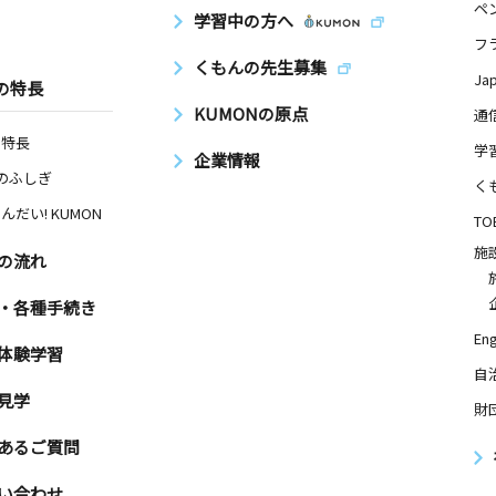
ペ
日
学習中の方へ
フ
二大嶽ビル
くもんの先生募集
Ja
の特長
KUMONの原点
通
の特長
学
企業情報
日
Nのふしぎ
く
んだい! KUMON
TO
施
の流れ
日
・各種手続き
Eng
体験学習
自
見学
財
日
あるご質問
リーンパー
い合わせ