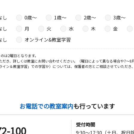
なし
0歳〜
1歳〜
2歳〜
3歳〜
日
なし
月
火
水
木
金
みはとビ
なし
オンライン&教室学習
のは2曜日となります。
日
ただき、詳しくは教室にお問い合わせください。（曜日によって異なる場合や7～8
ライン＆教室学習」での学習か）については、保護者の方とご相談させていただき
日
お電話での教室案内
も行っています
ーデンハイ
受付時間
72-100
9:30～17:30（土日、祝
日