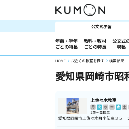
公文式学習
年齢・学年
教科・教材
公文式
ごとの特長
ごとの特長
特長
HOME
お近くの教室を探す
検索結果
愛知県岡崎市昭
上佐々木教室
月
火
水
木
金
土
2歳～高校生
愛知県岡崎市上佐々木町字伝左３５－