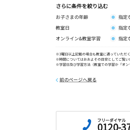
さらに条件を絞り込む
宇頭駅前教室
お子さまの年齢
指定
月
火
水
木
金
土
2歳～高校生
教室日
指定
愛知県岡崎市宇頭町山ノ神４０－１ 
ル ２０１号室
オンライン&教室学習
指定
矢作橋教室
※3曜日以上記載の場合も教室に通っていただく
月
火
水
木
金
土
※時間についてはおおよその目安としてご覧い
2歳～高校生
※学習日及び学習方法（教室での学習か「オン
愛知県岡崎市矢作町字末広９番地７５
前のページへ戻る
六ツ美西部教室
月
火
水
木
金
土
3歳～高校生
愛知県岡崎市赤渋町字上河原５０ ガ
ツＡ １０５号室
フリーダイヤル
矢作東教室
0120-3
月
火
水
木
金
土