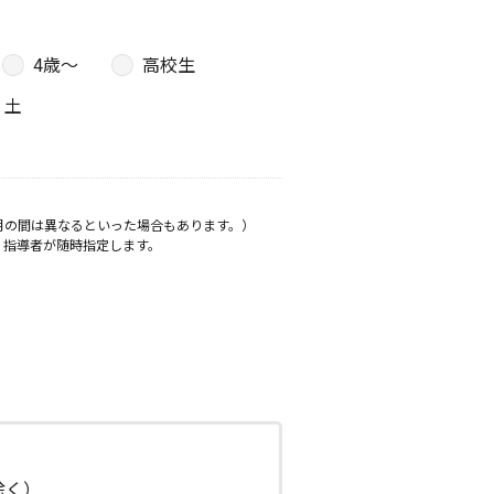
4歳〜
高校生
土
月の間は異なるといった場合もあります。）
、指導者が随時指定します。
日除く）