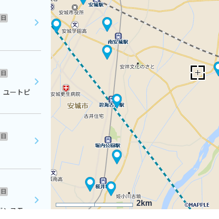
日
日
 ユートピ
日
日
2km
ボンヌモー