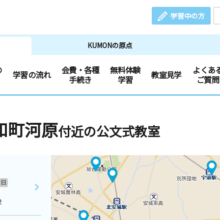
学習中の方
KUMONの原点
の
会費・各種
無料体験
よくあ
学習の流れ
教室見学
手続き
学習
ご質問
和町河原
付近の公文式教室
日
２