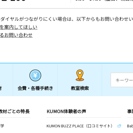
ーダイヤルがつながりにくい場合は、以下からもお問い合わせい
を案内してほしい
日
るお問い合わせ
室
日
 エルエル
材
会費・
各種手続き
教室検索
日
教材ごとの特長
KUMON体験者の声
事
数学
KUMON BUZZ PLACE（口コミサイト）
Ba