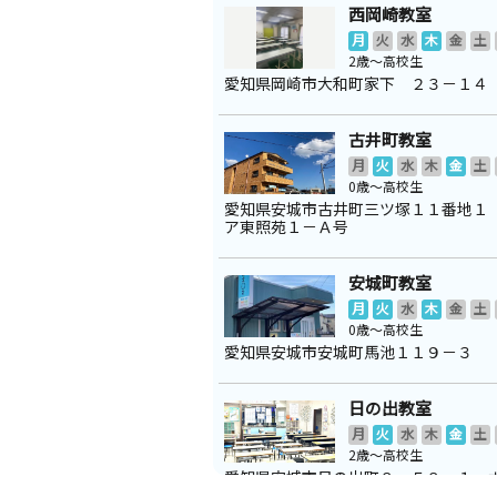
西岡崎教室
月
火
水
木
金
土
2歳～高校生
愛知県岡崎市大和町家下 ２３－１４
古井町教室
月
火
水
木
金
土
0歳～高校生
愛知県安城市古井町三ツ塚１１番地１
ア東照苑１－Ａ号
安城町教室
月
火
水
木
金
土
0歳～高校生
愛知県安城市安城町馬池１１９－３
日の出教室
月
火
水
木
金
土
2歳～高校生
愛知県安城市日の出町８－５８－１ 
ドビル １階