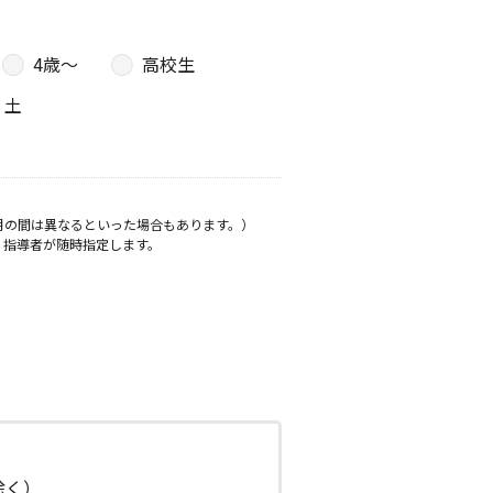
4歳〜
高校生
土
月の間は異なるといった場合もあります。）
、指導者が随時指定します。
日除く）