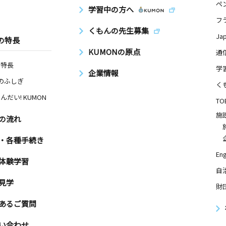
ペ
学習中の方へ
フ
くもんの先生募集
Ja
の特長
KUMONの原点
通
の特長
学
企業情報
Nのふしぎ
く
んだい! KUMON
TO
施
の流れ
・各種手続き
Eng
体験学習
自
見学
財
あるご質問
い合わせ