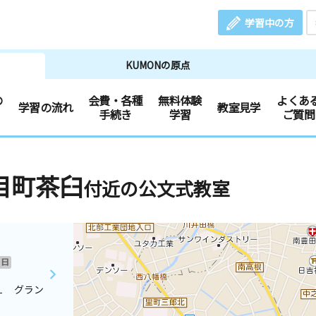
学習中の方
KUMONの原点
の
会費・各種
無料体験
よくあ
学習の流れ
教室見学
手続き
学習
ご質問
目町茶臼
付近の公文式教室
日
１ グラン