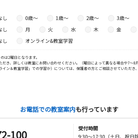
なし
0歳〜
1歳〜
2歳〜
3歳〜
なし
月
火
水
木
金
なし
オンライン&教室学習
のは2曜日となります。
ただき、詳しくは教室にお問い合わせください。（曜日によって異なる場合や7～8
ライン＆教室学習」での学習か）については、保護者の方とご相談させていただき
お電話での教室案内
も行っています
受付時間
72-100
9:30～17:30（土日、祝