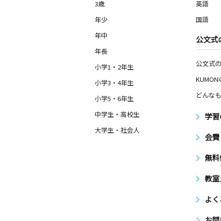
3歳
英語
年少
国語
年中
公文式
年長
公文式
小学1・2年生
KUMO
小学3・4年生
どんなも
小学5・6年生
中学生・高校生
学習
大学生・社会人
会費
無料
教室
よく
お問