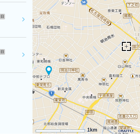
日
日
1km