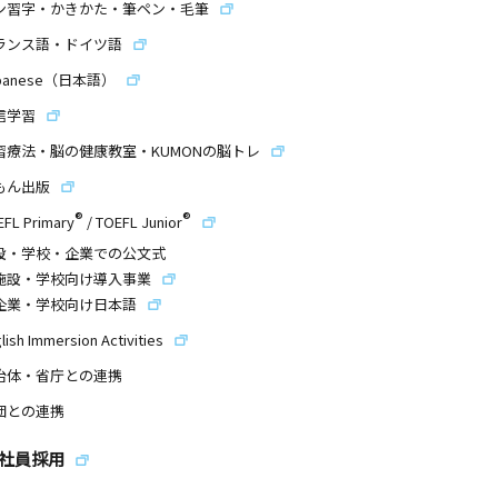
ン習字・かきかた・筆ペン・毛筆
ランス語・ドイツ語
panese（日本語）
信学習
習療法・脳の健康教室・KUMONの脳トレ
もん出版
®
®
EFL Primary
/
TOEFL Junior
設・学校・企業での公文式
施設・学校向け導入事業
企業・学校向け日本語
lish Immersion Activities
治体・省庁との連携
団との連携
社員採用