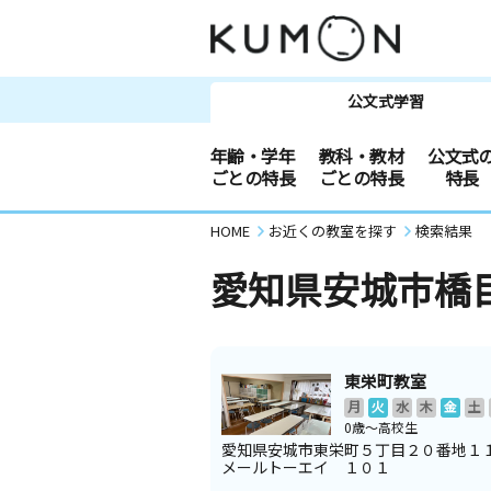
公文式学習
年齢・学年
教科・教材
公文式
ごとの特長
ごとの特長
特長
HOME
お近くの教室を探す
検索結果
愛知県安城市橋
東栄町教室
月
火
水
木
金
土
0歳～高校生
愛知県安城市東栄町５丁目２０番地１
メールトーエイ １０１