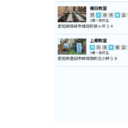
橋目教室
月
火
水
木
金
土
2歳～高校生
愛知県岡崎市橋目町柳ヶ坪２４
上郷教室
月
火
水
木
金
土
3歳～高校生
愛知県豊田市桝塚西町北小畔５９