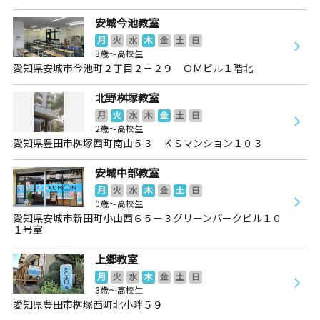
安城今池教室
月
火
水
木
金
土
日
3歳～高校生
愛知県安城市今池町２丁目２－２９ ＯＭビル１階北
北野桝塚教室
月
火
水
木
金
土
日
2歳～高校生
愛知県豊田市桝塚西町南山５３ ＫＳマンション１０３
安城中部教室
月
火
水
木
金
土
日
0歳～高校生
愛知県安城市新田町小山西６５－３グリーンパークビル１０
１号室
上郷教室
月
火
水
木
金
土
日
3歳～高校生
愛知県豊田市桝塚西町北小畔５９