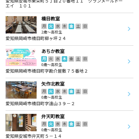
愛知県安城市東栄町５丁目２０番地１１ グランメールトー
エイ １０１
橋目教室
月
火
水
木
金
土
日
2歳～高校生
愛知県岡崎市橋目町柳ヶ坪２４
あちか教室
月
火
水
木
金
土
日
0歳～高校生
愛知県岡崎市橋目町字勘介屋敷７５番地２
矢作北教室
月
火
水
木
金
土
日
0歳～高校生
愛知県岡崎市橋目町字遠山３９－２
弁天町教室
月
火
水
木
金
土
日
0歳～高校生
愛知県安城市弁天町５－１４