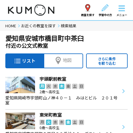
教室を探す
学習中の方
メニュー
HOME
お近くの教室を探す
検索結果
愛知県安城市橋目町中茶臼
付近の公文式教室
さらに条件
地図
リスト
を絞り込む
宇頭駅前教室
月
火
水
木
金
土
日
2歳～高校生
愛知県岡崎市宇頭町山ノ神４０－１ みはとビル ２０１号
室
東栄町教室
月
火
水
木
金
土
日
0歳～高校生